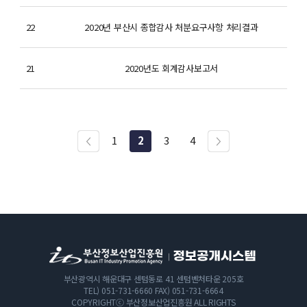
22
2020년 부산시 종합감사 처분요구사항 처리결과
2
21
2020년도 회계감사보고서
2
1
2
3
4
부산광역시 해운대구 센텀동로 41 센텀벤처타운 205호
TEL) 051-731-6660
FAX) 051-731-6664
COPYRIGHTⓒ 부산정보산업진흥원 ALL RIGHTS